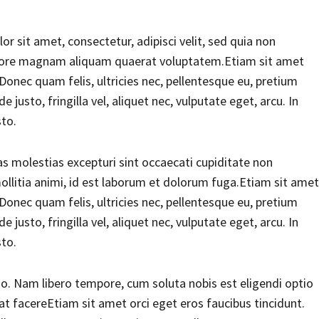
 sit amet, consectetur, adipisci velit, sed quia non
lore magnam aliquam quaerat voluptatem.Etiam sit amet
laDonec quam felis, ultricies nec, pellentesque eu, pretium
usto, fringilla vel, aliquet nec, vulputate eget, arcu. In
sto.
s molestias excepturi sint occaecati cupiditate non
 mollitia animi, id est laborum et dolorum fuga.Etiam sit amet
laDonec quam felis, ultricies nec, pellentesque eu, pretium
usto, fringilla vel, aliquet nec, vulputate eget, arcu. In
sto.
io. Nam libero tempore, cum soluta nobis est eligendi optio
 facereEtiam sit amet orci eget eros faucibus tincidunt.