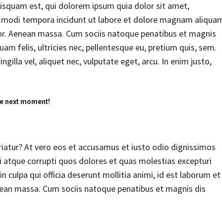
isquam est, qui dolorem ipsum quia dolor sit amet,
us modi tempora incidunt ut labore et dolore magnam aliqua
r. Aenean massa. Cum sociis natoque penatibus et magnis
am felis, ultricies nec, pellentesque eu, pretium quis, sem.
illa vel, aliquet nec, vulputate eget, arcu. In enim justo,
the next moment!
riatur? At vero eos et accusamus et iusto odio dignissimos
i atque corrupti quos dolores et quas molestias excepturi
in culpa qui officia deserunt mollitia animi, id est laborum et
an massa. Cum sociis natoque penatibus et magnis dis