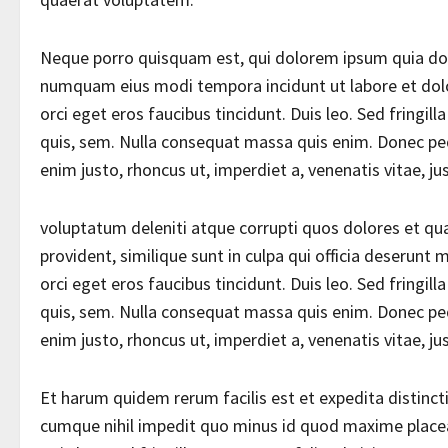
Neque porro quisquam est, qui dolorem ipsum quia dolor
numquam eius modi tempora incidunt ut labore et do
orci eget eros faucibus tincidunt. Duis leo. Sed fringil
quis, sem. Nulla consequat massa quis enim. Donec pede j
enim justo, rhoncus ut, imperdiet a, venenatis vitae, ju
voluptatum deleniti atque corrupti quos dolores et qua
provident, similique sunt in culpa qui officia deserunt
orci eget eros faucibus tincidunt. Duis leo. Sed fringil
quis, sem. Nulla consequat massa quis enim. Donec pede j
enim justo, rhoncus ut, imperdiet a, venenatis vitae, ju
Et harum quidem rerum facilis est et expedita distinct
cumque nihil impedit quo minus id quod maxime placeat