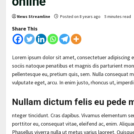
online
News Streamline
Posted on 8 years ago
5 minutes read
Share This
Lorem ipsum dolor sit amet, consectetuer adipiscing 
sociis natoque penatibus et magnis dis parturient mont
pellentesque eu, pretium quis, sem. Nulla consequat mas
vulputate eget, arcu. In enim justo, rhoncus ut, imperdie
Nullam dictum felis eu pede m
nteger tincidunt. Cras dapibus. Vivamus elementum semp
porttitor eu, consequat vitae, eleifend ac, enim. Aliquam
Phasellus viverra nulla ut metus varius laoreet. Quisqu