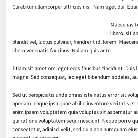
Curabitur ullamcorper ultricies nisi. Nam eget dui. Eti
Maecenas t
libero, sit
blandit vel, luctus pulvinar, hendrerit id, lorem. Maec
libero venenatis faucibus. Nullam quis ante.
Etiam sit amet orci eget eros faucibus tincidunt. Duis l
magna. Sed consequat, leo eget bibendum sodales, aug
Sed ut perspiciatis unde omnis iste natus error sit 
aperiam, eaque ipsa quae ab illo inventore veritatis et
enim ipsam voluptatem quia voluptas sit aspernatur au
qui ratione voluptatem sequi nesciunt. Neque porro qu
consectetur, adipisci velit, sed quia non numquam ei
quaerat voluptatem.