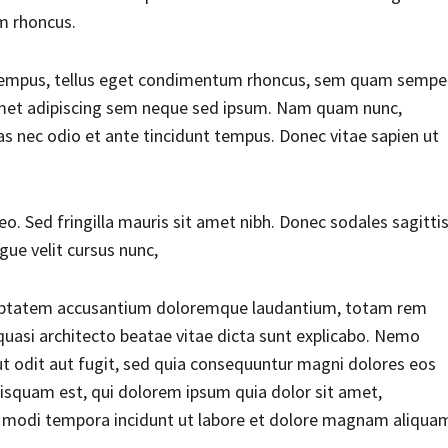
am rhoncus.
empus, tellus eget condimentum rhoncus, sem quam sempe
 amet adipiscing sem neque sed ipsum. Nam quam nunc,
enas nec odio et ante tincidunt tempus. Donec vitae sapien ut
eo. Sed fringilla mauris sit amet nibh. Donec sodales sagitti
ue velit cursus nunc,
voluptatem accusantium doloremque laudantium, totam rem
 quasi architecto beatae vitae dicta sunt explicabo. Nemo
t odit aut fugit, sed quia consequuntur magni dolores eos
isquam est, qui dolorem ipsum quia dolor sit amet,
us modi tempora incidunt ut labore et dolore magnam aliqua