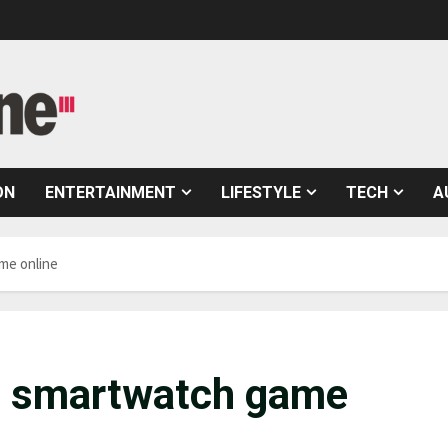
ON
ENTERTAINMENT
LIFESTYLE
TECH
A
me online
he smartwatch game