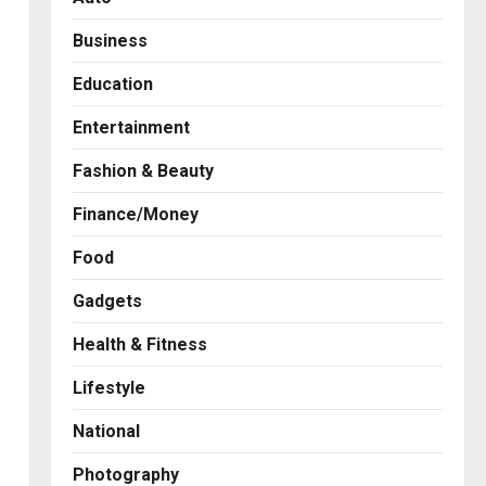
Business
Education
Entertainment
Fashion & Beauty
Finance/Money
Food
Gadgets
Health & Fitness
Business
7billboards Is Redefining the
Lifestyle
Boutique Agency Model for
Modern Brands
National
2
Posted on 1 day ago
0
Photography