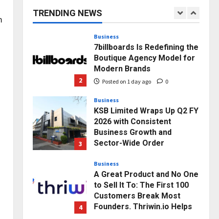
capacity) Reach Amicable
TRENDING NEWS
Resolution on behalf of
1
m
Honortech Universal Pvt.
Ltd
Business
7billboards Is Redefining the
Posted on 1 day ago
0
Boutique Agency Model for
Modern Brands
2
Posted on 1 day ago
0
Business
KSB Limited Wraps Up Q2 FY
2026 with Consistent
Business Growth and
Sector-Wide Order
3
Momentum
Business
Posted on 2 days ago
0
A Great Product and No One
to Sell It To: The First 100
Customers Break Most
Founders. Thriwin.io Helps
4
Them Get Past It