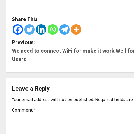
Share This
P
Previous:
We need to connect WiFi for make it work Well fo
o
Users
s
t
Leave a Reply
n
Your email address will not be published.
Required fields ar
a
Comment
*
v
i