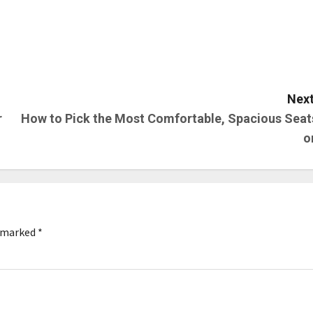
Next
r
How to Pick the Most Comfortable, Spacious Seat
o
e marked
*