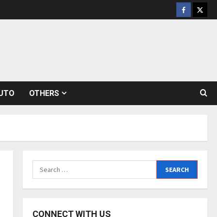
Facebook
Twitt
UTO
OTHERS
Search
for:
CONNECT WITH US