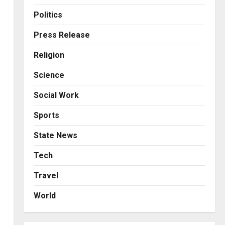
Business
KSB Limited Wraps Up Q2 FY
Politics
2026 with Consistent
Business Growth and
Press Release
Sector-Wide Order
3
Religion
Momentum
Business
Posted on 2 days ago
0
Science
A Great Product and No One
to Sell It To: The First 100
Social Work
Customers Break Most
Founders. Thriwin.io Helps
4
Sports
Them Get Past It
Business
State News
Posted on 2 days ago
0
From Bangkok to Kochi: The
Logistics Specialist Who
Tech
Rebuilt Autobacs India’s
Travel
Import Line
5
Posted on 2 days ago
0
World
Press Release
AdGlobal360 & Madhav
Sheth (In his personal